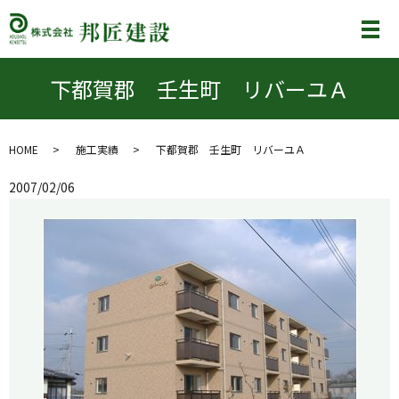
メ
下都賀郡 壬生町 リバーユＡ
HOME
施工実績
下都賀郡 壬生町 リバーユＡ
2007/02/06