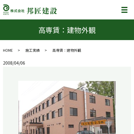
メ
高専賃：建物外観
HOME
施工実績
高専賃：建物外観
2008/04/06