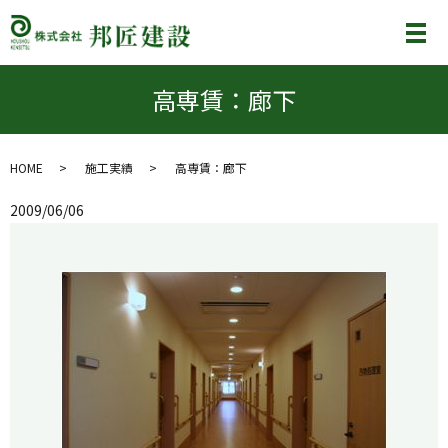
メ
高専賃：廊下
HOME
施工実績
高専賃：廊下
2009/06/06