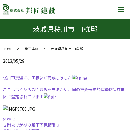
メ
茨城県桜川市 I様邸
HOME
施工実績
茨城県桜川市 I様邸
2013/05/29
桜川市真壁に、Ｉ様邸が完成しました
ここは古くからの街並みを守るため、国の重要伝統的建築物保存地
区に選定されています
外壁は
２階までが杉の簓子下見板張り